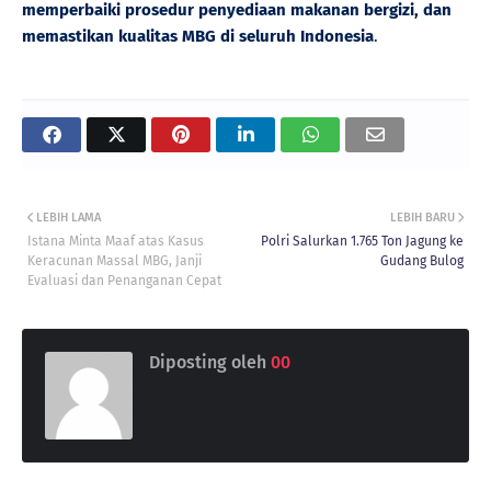
memperbaiki prosedur penyediaan makanan bergizi, dan
memastikan kualitas MBG di seluruh Indonesia
.
LEBIH LAMA
LEBIH BARU
Istana Minta Maaf atas Kasus
Polri Salurkan 1.765 Ton Jagung ke
Keracunan Massal MBG, Janji
Gudang Bulog
Evaluasi dan Penanganan Cepat
Diposting oleh
00