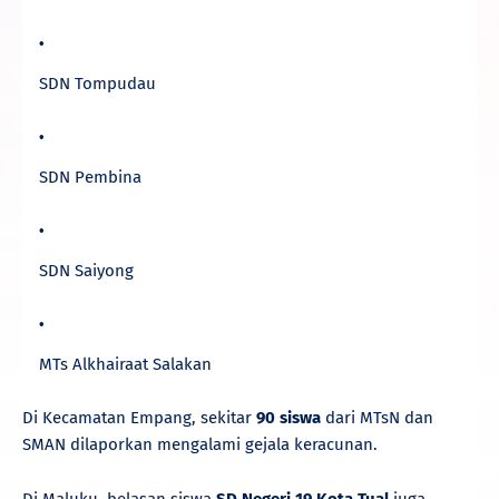
SDN Tompudau
SDN Pembina
SDN Saiyong
MTs Alkhairaat Salakan
Di Kecamatan Empang, sekitar
90 siswa
dari MTsN dan
SMAN dilaporkan mengalami gejala keracunan.
Di Maluku, belasan siswa
SD Negeri 19 Kota Tual
juga